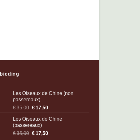
bieding
Les Oiseaux de Chine (non
passereaux)
€
35,00
Oorspronkelijke
€
17,50
Huidige
prijs
prijs
Les Oiseaux de Chine
was:
is:
(passereaux)
€35,00.
€17,50.
€
35,00
Oorspronkelijke
€
17,50
Huidige
prijs
prijs