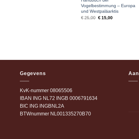
Handbuch der
Vogelbestimmung – Europa
und Westpaläarktis
€
25,00
Oorspronkelijke
€
15,00
Huidige
prijs
prijs
was:
is:
€25,00.
€15,00.
Gegevens
Aan
KvK-nummer 08065506
IBAN ING NL72 INGB 0006791634
BIC ING INGBNL2A
BTWnummer NL001335270B70