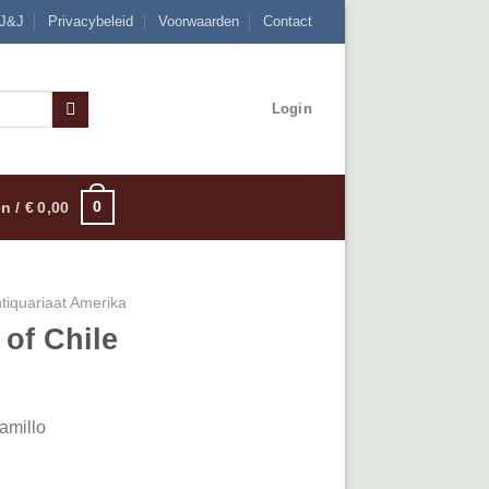
 J&J
Privacybeleid
Voorwaarden
Contact
Login
0
n /
€
0,00
tiquariaat Amerika
 of Chile
amillo