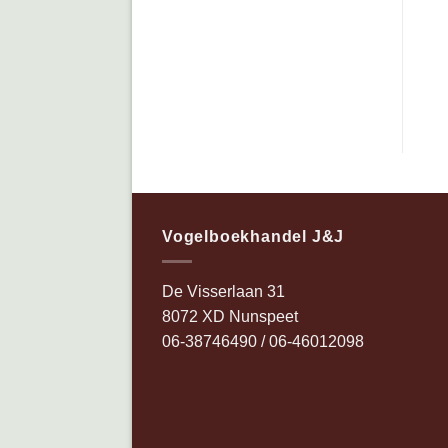
Vogelboekhandel J&J
De Visserlaan 31
8072 XD Nunspeet
06-38746490 / 06-46012098