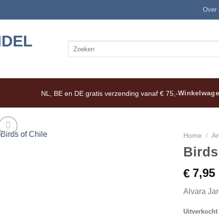
Over
Zoeken
naar:
Winkelwage
NL, BE en DE gratis verzending vanaf € 75,-
Home
/
An
Birds
7,95
€
Alvara Jar
Uitverkocht