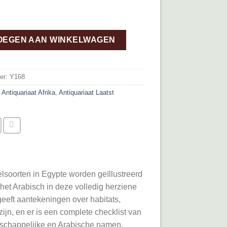
rds of Egypt aantal
OEGEN AAN WINKELWAGEN
er:
Y168
:
Antiquariaat Afrika
,
Antiquariaat Laatst
soorten in Egypte worden geïllustreerd
 het Arabisch in deze volledig herziene
 geeft aantekeningen over habitats,
ijn, en er is een complete checklist van
nschappelijke en Arabische namen.