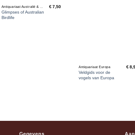
€
7,50
Antiquariaat Australië & Nieuw Zeeland
Glimpses of Australian
Birdlife
€
8,
Antiquariaat Europa
Veldgids voor de
vogels van Europa
Gegevens
Aan