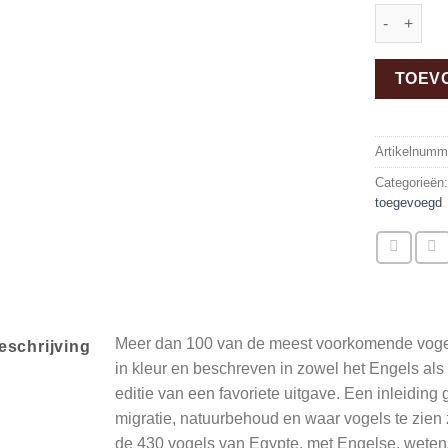
Common Bi
TOEV
Artikelnumm
Categorieën
toegevoegd
Meer dan 100 van de meest voorkomende vogel
eschrijving
in kleur en beschreven in zowel het Engels als
editie van een favoriete uitgave. Een inleiding
migratie, natuurbehoud en waar vogels te zien z
de 430 vogels van Egypte, met Engelse, wete