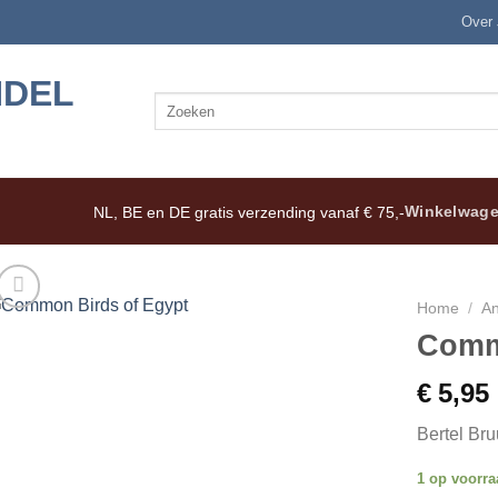
Over
Zoeken
naar:
Winkelwage
NL, BE en DE gratis verzending vanaf € 75,-
Home
/
An
Comm
€
5,95
Bertel Bru
1 op voorra