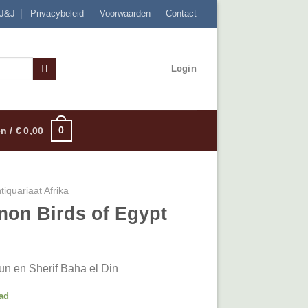
 J&J
Privacybeleid
Voorwaarden
Contact
Login
0
n /
€
0,00
tiquariaat Afrika
on Birds of Egypt
un en Sherif Baha el Din
ad