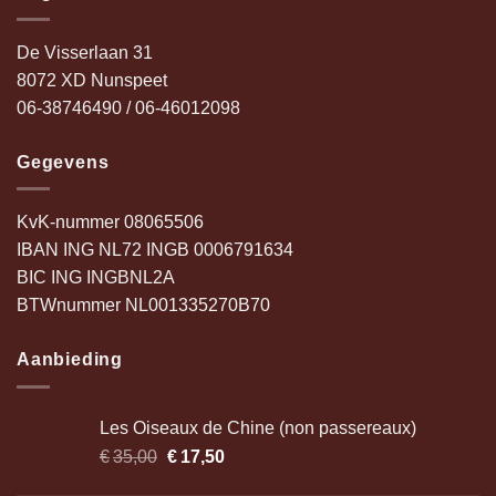
De Visserlaan 31
8072 XD Nunspeet
06-38746490 / 06-46012098
Gegevens
KvK-nummer 08065506
IBAN ING NL72 INGB 0006791634
BIC ING INGBNL2A
BTWnummer NL001335270B70
Aanbieding
Les Oiseaux de Chine (non passereaux)
€
35,00
Oorspronkelijke
€
17,50
Huidige
prijs
prijs