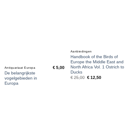
Aanbiedingen
Handbook of the Birds of
Europe the Middle East and
North Africa Vol. 1 Ostrich to
€
5,00
Antiquariaat Europa
Ducks
De belangrijkste
€
25,00
Oorspronkelijke
€
12,50
Huidige
vogelgebieden in
prijs
prijs
Europa
was:
is:
€25,00.
€12,50.