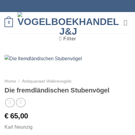
Ga
naar
inhoud
0
Filter
Home
/
Antiquariaat Volièrevogels
Die fremdländischen Stubenvögel
€
65,00
Karl Neunzig