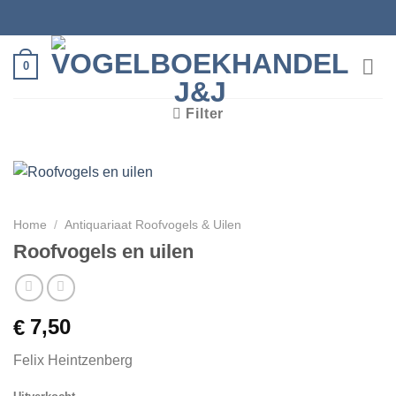
Ga
naar
inhoud
0
Filter
Home
/
Antiquariaat Roofvogels & Uilen
Roofvogels en uilen
7,50
€
Felix Heintzenberg