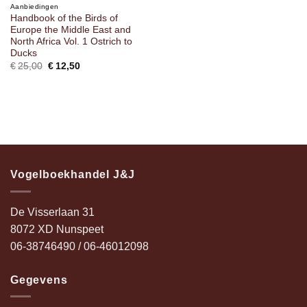
Aanbiedingen
Handbook of the Birds of
Europe the Middle East and
North Africa Vol. 1 Ostrich to
Ducks
€
25,00
Oorspronkelijke
€
12,50
Huidige
prijs
prijs
was:
is:
€25,00.
€12,50.
Vogelboekhandel J&J
De Visserlaan 31
8072 XD Nunspeet
06-38746490 / 06-46012098
Gegevens