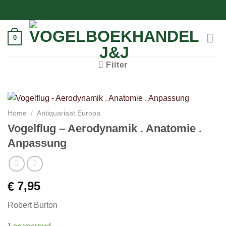
Ga
naar
inhoud
0
Filter
Home
/
Antiquariaat Europa
Vogelflug – Aerodynamik . Anatomie .
Anpassung
7,95
€
Robert Burton
1 op voorraad